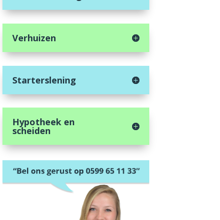
Verhuizen
Starterslening
Hypotheek en
scheiden