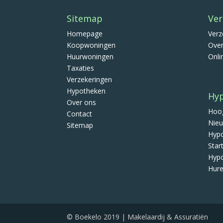
Sitemap
Ver
Homepage
Verz
Koopwoningen
Over
Huurwoningen
Onli
Taxaties
Verzekeringen
Hypotheken
Hy
Over ons
Hoog
Contact
Nieu
Sitemap
Hypo
Star
Hypo
Hure
© Boekelo 2019 | Makelaardij & Assuratiën