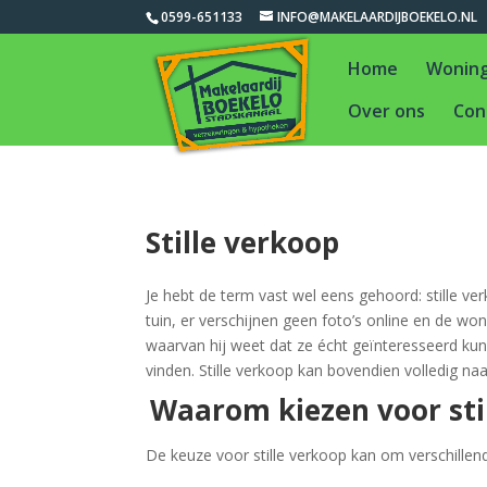
0599-651133
INFO@MAKELAARDIJBOEKELO.NL
Home
Wonin
Over ons
Con
Stille verkoop
Je hebt de term vast wel eens gehoord: stille v
tuin, er verschijnen geen foto’s online en de wo
waarvan hij weet dat ze écht geïnteresseerd kun
vinden. Stille verkoop kan bovendien volledig na
Waarom kiezen voor sti
De keuze voor stille verkoop kan om verschillend