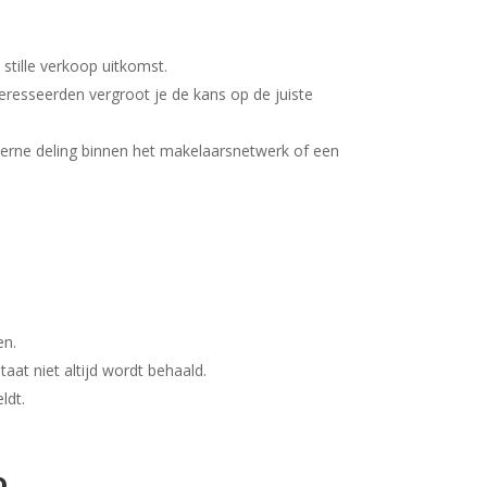
stille verkoop uitkomst.
eresseerden vergroot je de kans op de juiste
interne deling binnen het makelaarsnetwerk of een
en.
aat niet altijd wordt behaald.
ldt.
o