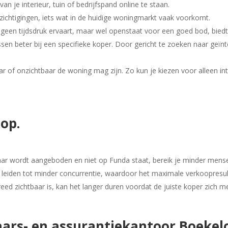
an je interieur, tuin of bedrijfspand online te staan.
ichtigingen, iets wat in de huidige woningmarkt vaak voorkomt.
 geen tijdsdruk ervaart, maar wel openstaat voor een goed bod, biedt 
n beter bij een specifieke koper. Door gericht te zoeken naar geïnt
baar of onzichtbaar de woning mag zijn. Zo kun je kiezen voor alleen 
oop.
ar wordt aangeboden en niet op Funda staat, bereik je minder mens
n leiden tot minder concurrentie, waardoor het maximale verkoopresult
eed zichtbaar is, kan het langer duren voordat de juiste koper zich me
laars- en assurantiekantoor Boekel