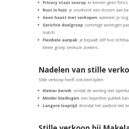
Privacy staat voorop
: er komen geen foto’s v
Rust in huis
: je voorkomt een stroom aan bez
Geen haast met verkopen
: wanneer je nog
Gerichte doelgroep
: sommige woningen passe
match.
Flexibele aanpak
: je bepaalt zélf hoe zicht
kleine groep serieuze zoekers.
Nadelen van stille verk
Stille verkoop heeft ook keerzijden:
Kleiner bereik
: omdat de woning niet openba
Minder biedingen
: een beperkter publiek ka
Langere looptijd
: doordat het aanbod niet br
Stille verkoop bij Make