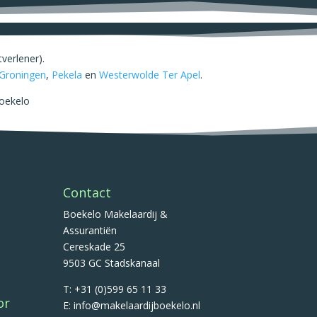
.
verlener).
Groningen
,
Pekela
en
Westerwolde
Ter Apel
.
Boekelo
Contact
Boekelo Makelaardij &
Assurantiën
Cereskade 25
9503 GC Stadskanaal
T: +31 (0)599 65 11 33
or
E: info@makelaardijboekelo.nl