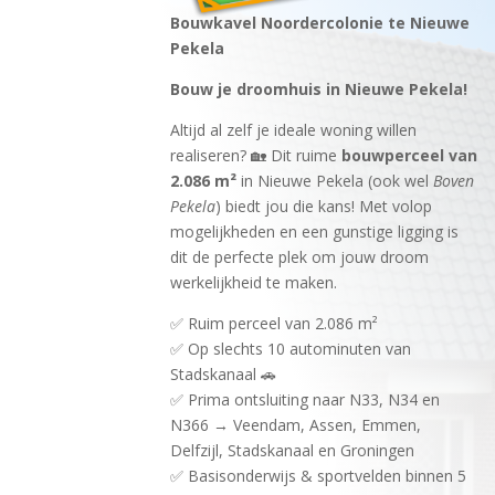
Bouwkavel Noordercolonie te Nieuwe
Pekela
Bouw je droomhuis in Nieuwe Pekela!
Altijd al zelf je ideale woning willen
realiseren? 🏡 Dit ruime
bouwperceel van
2.086 m²
in Nieuwe Pekela (ook wel
Boven
Pekela
) biedt jou die kans! Met volop
mogelijkheden en een gunstige ligging is
dit de perfecte plek om jouw droom
werkelijkheid te maken.
✅ Ruim perceel van 2.086 m²
✅ Op slechts 10 autominuten van
Stadskanaal 🚗
✅ Prima ontsluiting naar N33, N34 en
N366 → Veendam, Assen, Emmen,
Delfzijl, Stadskanaal en Groningen
✅ Basisonderwijs & sportvelden binnen 5