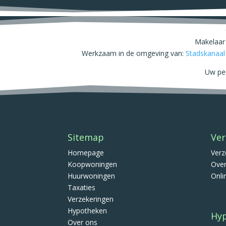
Makelaar
Werkzaam in de omgeving van:
Stadskanaal
Uw per
Sitemap
Ver
Homepage
Verz
Koopwoningen
Over
Huurwoningen
Onli
Taxaties
Verzekeringen
Hypotheken
Hy
Over ons