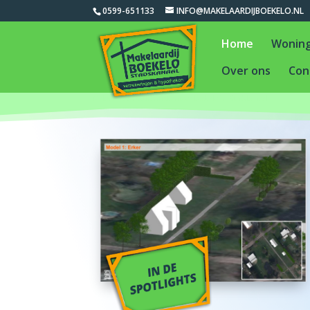
0599-651133
INFO@MAKELAARDIJBOEKELO.NL
Home
Wonin
Over ons
Con
Makelaars & Assurantiekantoor Boekelo in Stadskanaal