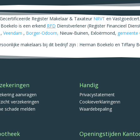
Gecertificeerde Register Makelaar & Taxateur
NRVT
en Vastgoedcert
 Boekelo is een erkend
RFD
Dienstverlener (Register Financieel Dienst
,
Veendam
,
Borger-Odoorn,
Nieuw-Buinen, Exloërmond,
gemeente 
soonlijke makelaars bij dit bedrijf zijn : Herman Boekelo en Tiffany 
zekeringen
Handig
ekering aanvragen
Privacystatement
zicht verzekeringen
Cookieverklaringenn
ne schade melden
Waardebepaling
potheek
Openingstijden Kanto