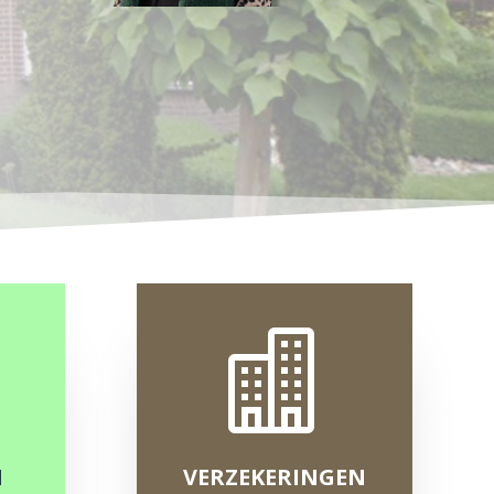

N
VERZEKERINGEN