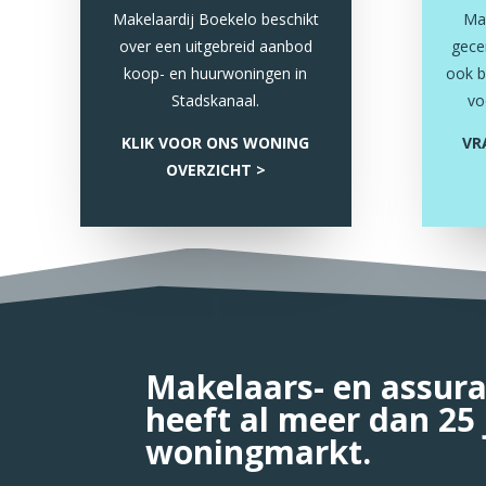
Makelaardij Boekelo beschikt
Mak
over een uitgebreid aanbod
gecer
koop- en huurwoningen in
ook b
Stadskanaal.
vo
KLIK VOOR ONS WONING
VR
OVERZICHT >
Makelaars- en assur
heeft al meer dan 25 
woningmarkt.