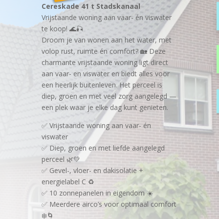
Cereskade 41 t Stadskanaal
Vrijstaande woning aan vaar- én viswater
te koop! 🌊🎣
Droom je van wonen aan het water, met
volop rust, ruimte én comfort? 🏡 Deze
charmante vrijstaande woning ligt direct
aan vaar- en viswater en biedt alles voor
een heerlijk buitenleven. Het perceel is
diep, groen en met veel zorg aangelegd —
een plek waar je elke dag kunt genieten.
✅ Vrijstaande woning aan vaar- én
viswater
✅ Diep, groen en met liefde aangelegd
perceel 🌿💚
✅ Gevel-, vloer- en dakisolatie +
energielabel C ♻️
✅ 10 zonnepanelen in eigendom ☀️
✅ Meerdere airco’s voor optimaal comfort
❄️🌀