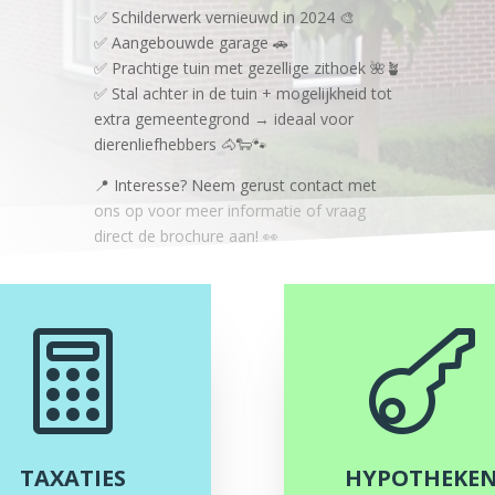
✅ Schilderwerk vernieuwd in 2024 🎨
✅ Aangebouwde garage 🚗
✅ Prachtige tuin met gezellige zithoek 🌺🪴
✅ Stal achter in de tuin + mogelijkheid tot
extra gemeentegrond → ideaal voor
dierenliefhebbers 🐴🐑🐾
📍 Interesse? Neem gerust contact met
ons op voor meer informatie of vraag
direct de brochure aan! 👀


TAXATIES
HYPOTHEKE