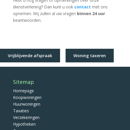
Hebt u nog vragen of opmerkingen over onze
dienstverlening? Dan kunt u ook
contact
met ons
opnemen. Wij zullen al uw vragen
binnen 24 uur
beantwoorden.
Vrijblijvende afspraak
Woning taxeren
Sitemap
Homepage
Koopwoningen
Huurwoningen
Taxaties
Verzekeringen
Hypotheken