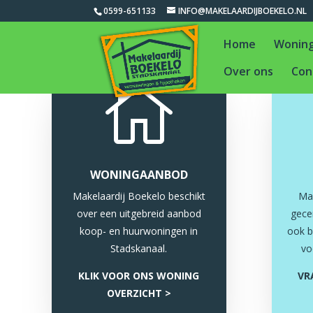
0599-651133
INFO@MAKELAARDIJBOEKELO.NL
Home
Wonin
Over ons
Con

WONINGAANBOD
Makelaardij Boekelo beschikt
Mak
over een uitgebreid aanbod
gecer
koop- en huurwoningen in
ook b
Stadskanaal.
vo
KLIK VOOR ONS WONING
VR
OVERZICHT >