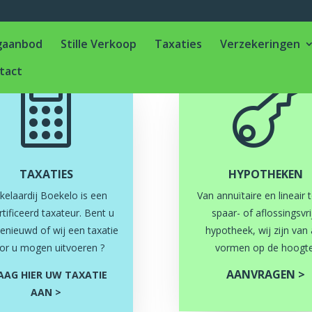
gaanbod
Stille Verkoop
Taxaties
Verzekeringen
tact


TAXATIES
HYPOTHEKEN
elaardij Boekelo is een
Van annuïtaire en lineair 
tificeerd taxateur. Bent u
spaar- of aflossingsvri
enieuwd of wij een taxatie
hypotheek, wij zijn van 
or u mogen uitvoeren ?
vormen op de hoogte
AANVRAGEN >
AAG HIER UW TAXATIE
AAN >