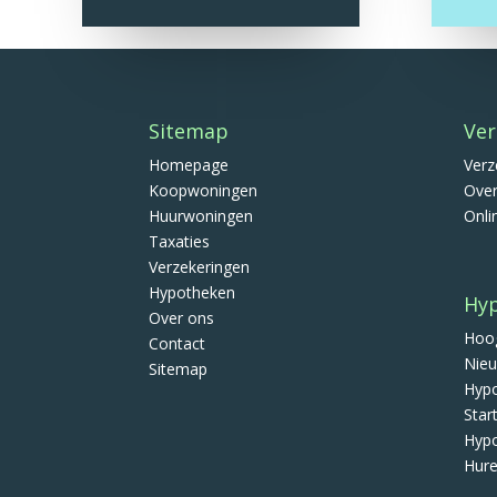
Sitemap
Ver
Homepage
Verz
Koopwoningen
Over
Huurwoningen
Onli
Taxaties
Verzekeringen
Hypotheken
Hy
Over ons
Hoog
Contact
Nieu
Sitemap
Hypo
Star
Hypo
Hure