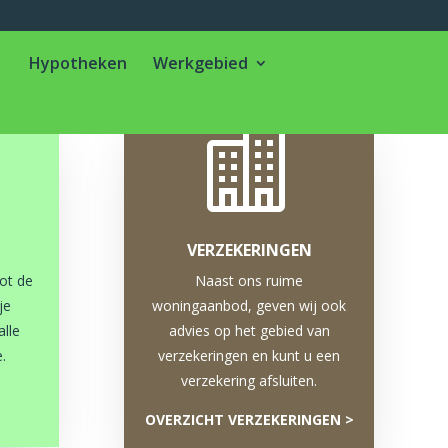
Hypotheken
Werkgebied

VERZEKERINGEN
tot de
Naast ons ruime
je
woningaanbod, geven wij ook
alle
advies op het gebied van
.
verzekeringen en kunt u een
verzekering afsluiten.
OVERZICHT VERZEKERINGEN >