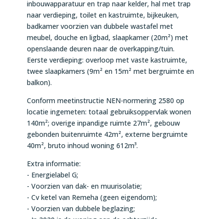
inbouwapparatuur en trap naar kelder, hal met trap
naar verdieping, toilet en kastruimte, bijkeuken,
badkamer voorzien van dubbele wastafel met
meubel, douche en ligbad, slaapkamer (20m²) met
openslaande deuren naar de overkapping/tuin.
Eerste verdieping: overloop met vaste kastruimte,
twee slaapkamers (9m² en 15m² met bergruimte en
balkon).
Conform meetinstructie NEN-normering 2580 op
locatie ingemeten: totaal gebruiksoppervlak wonen
140m²; overige inpandige ruimte 27m², gebouw
gebonden buitenruimte 42m², externe bergruimte
40m², bruto inhoud woning 612m³.
Extra informatie:
- Energielabel G;
- Voorzien van dak- en muurisolatie;
- Cv ketel van Remeha (geen eigendom);
- Voorzien van dubbele beglazing;