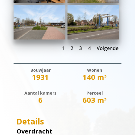
1
2
3
4
Volgende
Bouwjaar
Wonen
1931
140 m
2
Aantal kamers
Perceel
6
603 m
2
Details
Overdracht