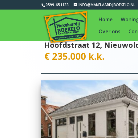
0599-651133
INFO@MAKELAARDIJBOEKELO.NL
Home
Wonin
Over ons
Con
Hoofdstraat 12, Nieuwol
€ 235.000 k.k.