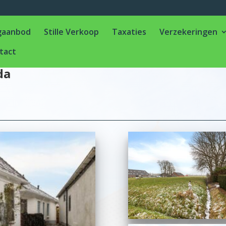
gaanbod
Stille Verkoop
Taxaties
Verzekeringen
tact
da