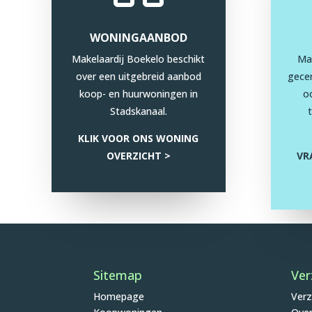
WONINGAANBOD
Makelaardij Boekelo beschikt
Mak
over een uitgebreid aanbod
gecer
koop- en huurwoningen in
o
Stadskanaal.
KLIK VOOR ONS WONING
OVERZICHT >
VR
Sitemap
Ver
Homepage
Verz