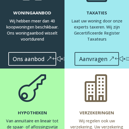
WONINGAANBOD
TAXATIES
Wij hebben meer dan 40
Laat uw woning door onze
koopwoningen beschikbaar.
experts taxeren. Wij zijn
Ons woningaanbod wisselt
Gecertificeerde Register
voortdurend
Taxateurs
Ons aanbod
Aanvragen


HYPOTHEKEN
VERZEKERINGEN
Van annuïtaire en lineair tot
Wij regelen ook uw
de spaar- of aflossingsvrije
verzekering. Uw verzekering