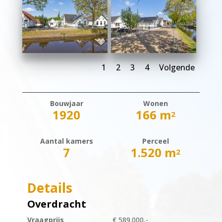
1
2
3
4
Volgende
Bouwjaar
Wonen
1920
166 m
2
Aantal kamers
Perceel
7
1.520 m
2
Details
Overdracht
Vraagprijs
€ 589.000,-