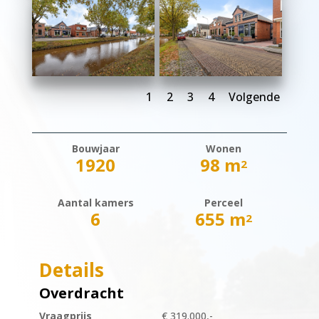
1
2
3
4
Volgende
Bouwjaar
Wonen
1920
98 m
2
Aantal kamers
Perceel
6
655 m
2
Details
Overdracht
Vraagprijs
€ 319.000,-