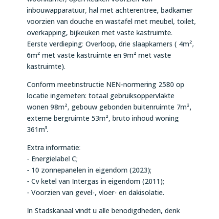
inbouwapparatuur, hal met achterentree, badkamer
voorzien van douche en wastafel met meubel, toilet,
overkapping, bijkeuken met vaste kastruimte.
Eerste verdieping: Overloop, drie slaapkamers ( 4m²,
6m² met vaste kastruimte en 9m² met vaste
kastruimte).
Conform meetinstructie NEN-normering 2580 op
locatie ingemeten: totaal gebruiksoppervlakte
wonen 98m², gebouw gebonden buitenruimte 7m²,
externe bergruimte 53m², bruto inhoud woning
361m³.
Extra informatie:
- Energielabel C;
- 10 zonnepanelen in eigendom (2023);
- Cv ketel van Intergas in eigendom (2011);
- Voorzien van gevel-, vloer- en dakisolatie.
In Stadskanaal vindt u alle benodigdheden, denk