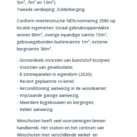
5m², 7m² en 13m²).
Tweede verdieping: Zolderberging.
Conform meetinstructie NEN-normering 2580 op
locatie ingemeten: totaal gebruiksoppervlakte
wonen 86m², overige inpandige ruimte 15m²,
gebouwgebonden buitenruimte 1m², externe
bergruimte 36m².
- Grotendeels voorzien van kunststof kozijnen;
- Voorzien van gevelisolatie;
- 8 zonnepanelen in eigendom (2020);
- Recent geplaatste cv-ketel;
- Airconditioning aanwezig in de woonkamer;
- Vrijstaande garage aanwezig;
- Meerdere bijgebouwen en bergingen;
- Kelder aanwezig.
Winschoten heeft veel voorzieningen binnen
handbereik. Het station en het centrum van
Winschoten met verschillende winkel- en